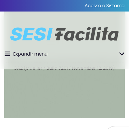
Acesse o Sistema
Expandir menu
Welcome to Liferay Community Edition Portal 7.2.1 CE
GA2 (Mueller / Build 7201 / November 12, 2019).